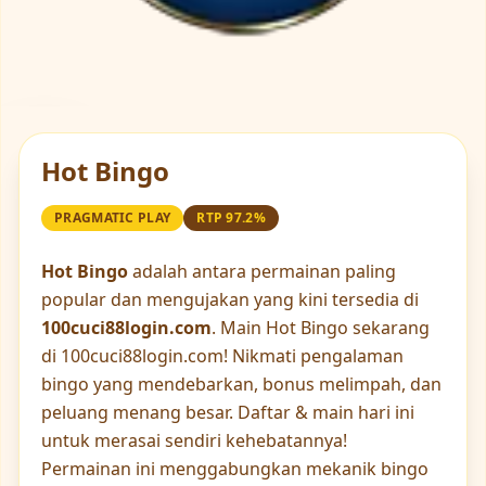
▶
Hot Bingo
PRAGMATIC PLAY
RTP 97.2%
Hot Bingo
adalah antara permainan paling
popular dan mengujakan yang kini tersedia di
100cuci88login.com
. Main Hot Bingo sekarang
di 100cuci88login.com! Nikmati pengalaman
bingo yang mendebarkan, bonus melimpah, dan
peluang menang besar. Daftar & main hari ini
untuk merasai sendiri kehebatannya!
Permainan ini menggabungkan mekanik bingo