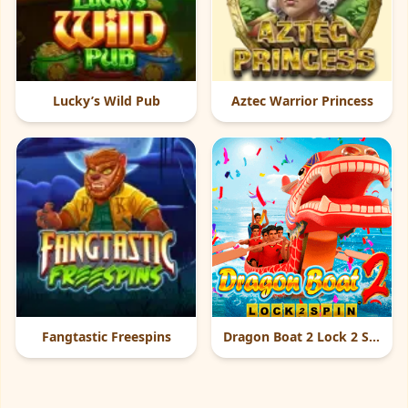
Lucky’s Wild Pub
Aztec Warrior Princess
Fangtastic Freespins
Dragon Boat 2 Lock 2 Spin