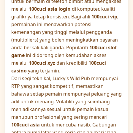
untuk bermain di telefon bimbit atau mengakses
melalui
100cuci asia login
di komputer, kualiti
grafiknya tetap konsisten. Bagi ahli
100cuci vip
,
permainan ini menawarkan potensi
kemenangan yang tinggi melalui pengganda
(multipliers) yang boleh meningkatkan bayaran
anda berkali-kali ganda. Populariti
100cuci slot
game
ini didorong oleh kemudahan akses
melalui
100cuci xyz
dan kredibiliti
100cuci
casino
yang terjamin.
Dari segi teknikal, Lucky’s Wild Pub mempunyai
RTP yang sangat kompetitif, memastikan
bahawa setiap pemain mempunyai peluang yang
adil untuk menang. Volatiliti yang seimbang
menjadikannya sesuai untuk pemain kasual
mahupun profesional yang sering mencari
100cuci asia
untuk mencuba nasib. Gabungan
antara bunyi latar yang ceria dan animasi yang