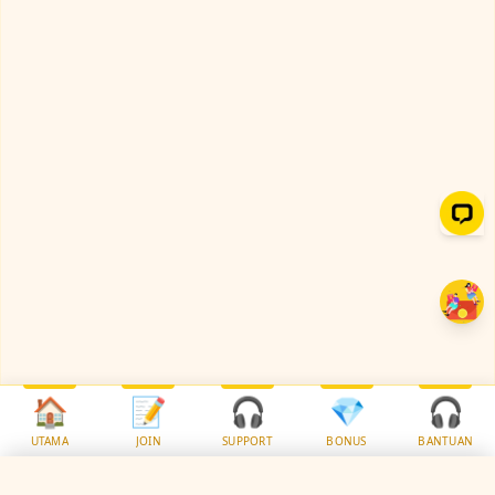
🏠
📝
🎧
💎
🎧
UTAMA
JOIN
SUPPORT
BONUS
BANTUAN
✕
Select Language