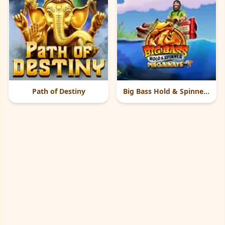
Path of Destiny
Big Bass Hold & Spinner Megaways