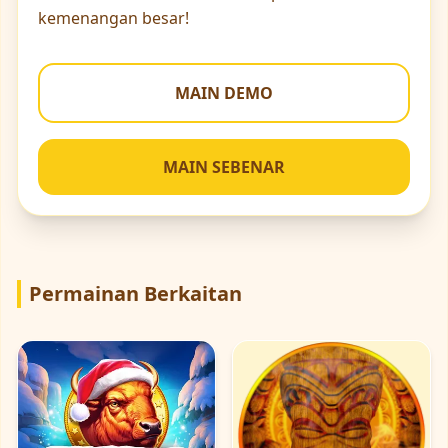
kemenangan besar!
MAIN DEMO
MAIN SEBENAR
Permainan Berkaitan