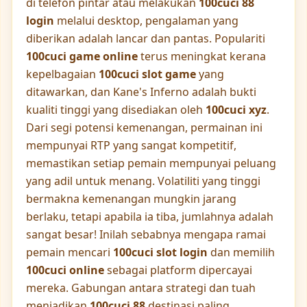
di telefon pintar atau melakukan
100cuci 88
login
melalui desktop, pengalaman yang
diberikan adalah lancar dan pantas. Populariti
100cuci game online
terus meningkat kerana
kepelbagaian
100cuci slot game
yang
ditawarkan, dan Kane's Inferno adalah bukti
kualiti tinggi yang disediakan oleh
100cuci xyz
.
Dari segi potensi kemenangan, permainan ini
mempunyai RTP yang sangat kompetitif,
memastikan setiap pemain mempunyai peluang
yang adil untuk menang. Volatiliti yang tinggi
bermakna kemenangan mungkin jarang
berlaku, tetapi apabila ia tiba, jumlahnya adalah
sangat besar! Inilah sebabnya mengapa ramai
pemain mencari
100cuci slot login
dan memilih
100cuci online
sebagai platform dipercayai
mereka. Gabungan antara strategi dan tuah
menjadikan
100cuci 88
destinasi paling