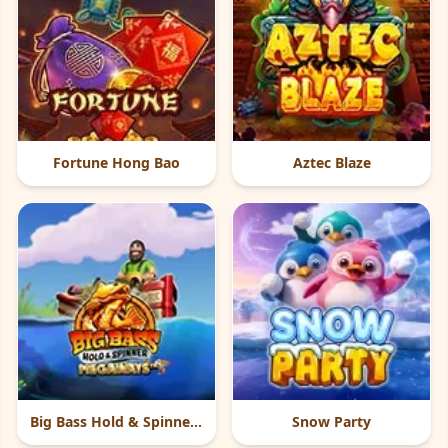
Fortune Hong Bao
Aztec Blaze
Big Bass Hold & Spinner Megaways
Snow Party