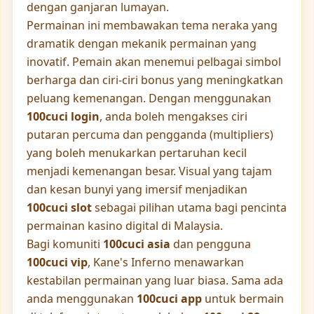
dengan ganjaran lumayan.
Permainan ini membawakan tema neraka yang
dramatik dengan mekanik permainan yang
inovatif. Pemain akan menemui pelbagai simbol
berharga dan ciri-ciri bonus yang meningkatkan
peluang kemenangan. Dengan menggunakan
100cuci login
, anda boleh mengakses ciri
putaran percuma dan pengganda (multipliers)
yang boleh menukarkan pertaruhan kecil
menjadi kemenangan besar. Visual yang tajam
dan kesan bunyi yang imersif menjadikan
100cuci slot
sebagai pilihan utama bagi pencinta
permainan kasino digital di Malaysia.
Bagi komuniti
100cuci asia
dan pengguna
100cuci vip
, Kane's Inferno menawarkan
kestabilan permainan yang luar biasa. Sama ada
anda menggunakan
100cuci app
untuk bermain