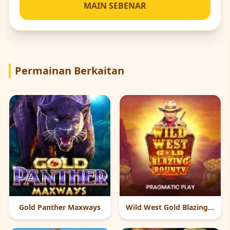
MAIN SEBENAR
Permainan Berkaitan
Gold Panther Maxways
Wild West Gold Blazing Bounty