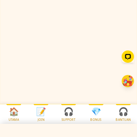
🏠
📝
🎧
💎
🎧
UTAMA
JOIN
SUPPORT
BONUS
BANTUAN
✕
Select Language