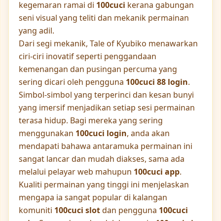
kegemaran ramai di
100cuci
kerana gabungan
seni visual yang teliti dan mekanik permainan
yang adil.
Dari segi mekanik, Tale of Kyubiko menawarkan
ciri-ciri inovatif seperti penggandaan
kemenangan dan pusingan percuma yang
sering dicari oleh pengguna
100cuci 88 login
.
Simbol-simbol yang terperinci dan kesan bunyi
yang imersif menjadikan setiap sesi permainan
terasa hidup. Bagi mereka yang sering
menggunakan
100cuci login
, anda akan
mendapati bahawa antaramuka permainan ini
sangat lancar dan mudah diakses, sama ada
melalui pelayar web mahupun
100cuci app
.
Kualiti permainan yang tinggi ini menjelaskan
mengapa ia sangat popular di kalangan
komuniti
100cuci slot
dan pengguna
100cuci