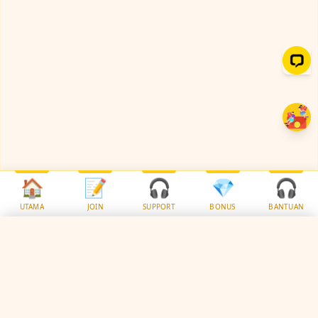
🏠
📝
🎧
💎
🎧
UTAMA
JOIN
SUPPORT
BONUS
BANTUAN
✕
Select Language
🇲🇾
✓
Malaysia